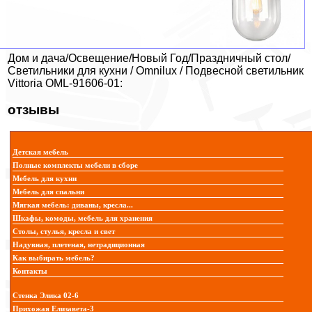
Дом и дача/Освещение/Новый Год/Праздничный стол/
Светильники для кухни / Omnilux / Подвесной светильник
Vittoria OML-91606-01:
отзывы
Детская мебель
Полные комплекты мебели в сборе
Мебель для кухни
Мебель для спальни
Мягкая мебель: диваны, кресла...
Шкафы, комоды, мебель для хранения
Столы, стулья, кресла и свет
Надувная, плетеная, нетрадиционная
Как выбирать мебель?
Контакты
Стенка Элика 02-6
Прихожая Елизавета-3