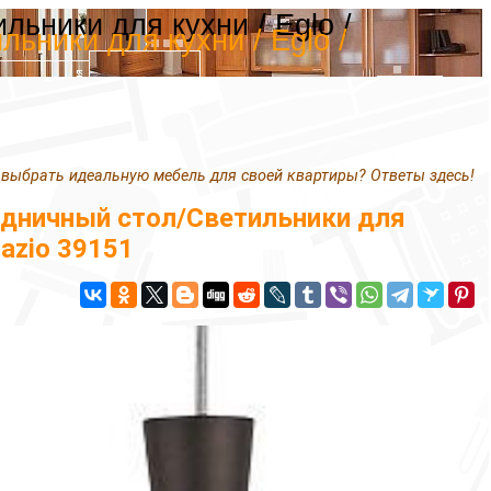
ьники для кухни / Eglo /
ники для кухни / Eglo /
 выбрать идеальную мебель для своей квартиры? Ответы здесь!
дничный стол/Светильники для
razio 39151