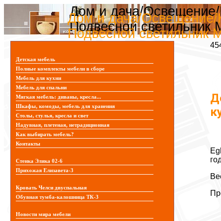
Дом и дача/Освещение/Н
Дом и дача/Освещение/Н
Подвесной светильник M
Подвесной светильник M
45
Детская мебель
Полные комплекты мебели в сборе
Мебель для кухни
Мебель для спальни
Д
Мягкая мебель: диваны, кресла...
Шкафы, комоды, мебель для хранения
к
Столы, стулья, кресла и свет
Надувная, плетеная, нетрадиционная
Как выбирать мебель?
Контакты
Eg
го
Стенка Элика 02-6
Прихожая Елизавета-3
Ве
Кровать Челси двуспальная
Пр
Обувная тумба-калошница ТК-3
Новости мира мебели