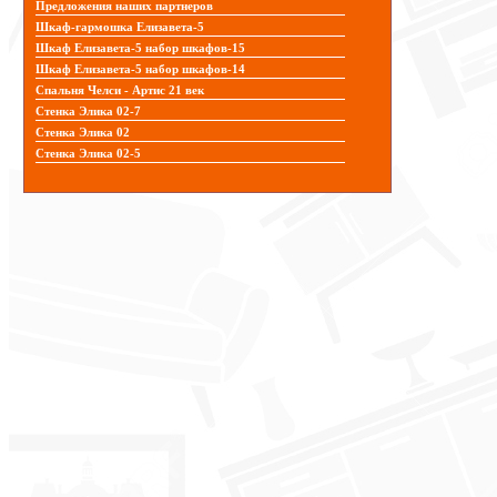
Предложения наших партнеров
Шкаф-гармошка Елизавета-5
Шкаф Елизавета-5 набор шкафов-15
Шкаф Елизавета-5 набор шкафов-14
Спальня Челси - Артис 21 век
Стенка Элика 02-7
Стенка Элика 02
Стенка Элика 02-5