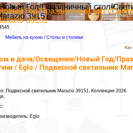
овый Год/Праздничный стол/Светил
овый Год/Праздничный стол/Светиль
arazio 39151
arazio 39151
4545
Мебель на кухню
/
Столы и столики
Как
ом и дача/Освещение/Новый Год/Праз
ухни / Eglo / Подвесной светильник Ma
lo: Подвесной светильник Marazio 39151. Коллекция 2026
да.
с:
оизводитель: Eglo