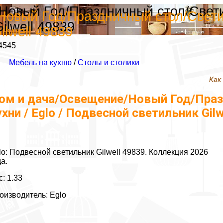
овый Год/Праздничный стол/Светил
овый Год/Праздничный стол/Светиль
ilwell 49839
lwell 49839
4545
Мебель на кухню
/
Столы и столики
Как
ом и дача/Освещение/Новый Год/Праз
ухни / Eglo / Подвесной светильник Gilw
lo: Подвесной светильник Gilwell 49839. Коллекция 2026
да.
с: 1.33
оизводитель: Eglo