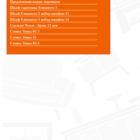
Предложения наших партнеров
Шкаф-гармошка Елизавета-5
Шкаф Елизавета-5 набор шкафов-15
Шкаф Елизавета-5 набор шкафов-14
Спальня Челси - Артис 21 век
Стенка Элика 02-7
Стенка Элика 02
Стенка Элика 02-5