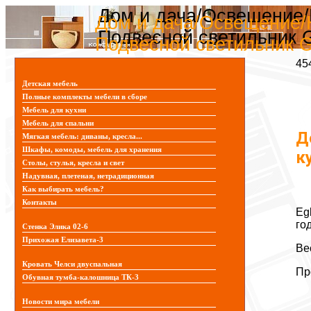
Дом и дача/Освещение/Н
Дом и дача/Освещение/Н
Подвесной светильник G
Подвесной светильник Gi
45
Детская мебель
Полные комплекты мебели в сборе
Мебель для кухни
Мебель для спальни
Д
Мягкая мебель: диваны, кресла...
Шкафы, комоды, мебель для хранения
к
Столы, стулья, кресла и свет
Надувная, плетеная, нетрадиционная
Как выбирать мебель?
Контакты
Eg
го
Стенка Элика 02-6
Прихожая Елизавета-3
Ве
Кровать Челси двуспальная
Пр
Обувная тумба-калошница ТК-3
Новости мира мебели