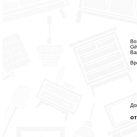
Во
Gi
Ва
Вр
До
о