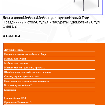
Дом и дача/Мебель/Мебель для кухни/Новый Год/
Праздничный стол/Стулья и табуреты / Домотека / Стул
Омега 2:
отзывы
Детская мебель
Полные комплекты мебели в сборе
Мебель для кухни
Мебель для спальни
Мягкая мебель: диваны, кресла...
Шкафы, комоды, мебель для хранения
Столы, стулья, кресла и свет
Надувная, плетеная, нетрадиционная
Как выбирать мебель?
Контакты
Стенка Элика 02-6
Прихожая Елизавета-3