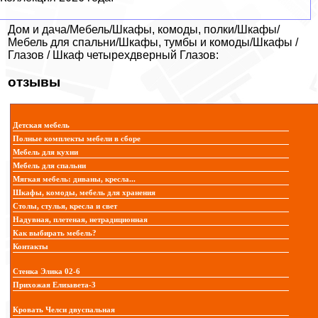
Дом и дача/Мебель/Шкафы, комоды, полки/Шкафы/
Мебель для спальни/Шкафы, тумбы и комоды/Шкафы /
Глазов / Шкаф четырехдверный Глазов:
отзывы
Детская мебель
Полные комплекты мебели в сборе
Мебель для кухни
Мебель для спальни
Мягкая мебель: диваны, кресла...
Шкафы, комоды, мебель для хранения
Столы, стулья, кресла и свет
Надувная, плетеная, нетрадиционная
Как выбирать мебель?
Контакты
Стенка Элика 02-6
Прихожая Елизавета-3
Кровать Челси двуспальная