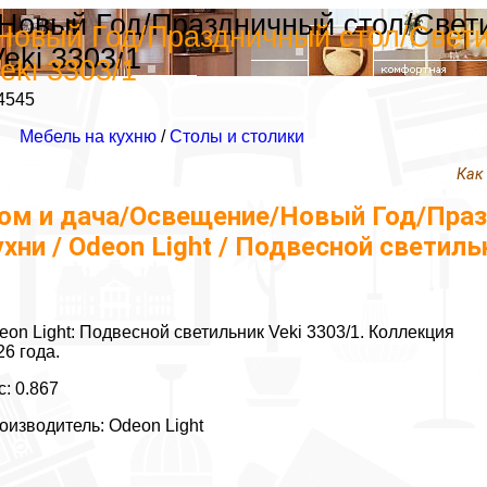
овый Год/Праздничный стол/Светил
овый Год/Праздничный стол/Светиль
eki 3303/1
eki 3303/1
4545
Мебель на кухню
/
Столы и столики
Как
ом и дача/Освещение/Новый Год/Праз
ухни / Odeon Light / Подвесной светиль
eon Light: Подвесной светильник Veki 3303/1. Коллекция
26 года.
с: 0.867
оизводитель: Odeon Light