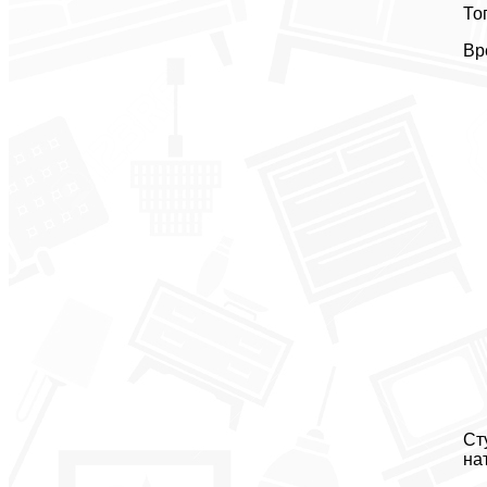
То
Вр
Ст
на