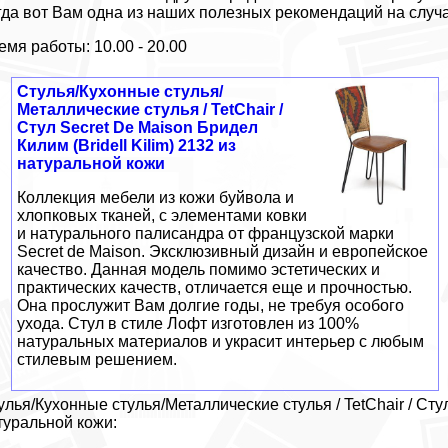
гда вот Вам одна из наших полезных рекомендаций на случ
емя работы: 10.00 - 20.00
Стулья/Кухонные стулья/
Металлические стулья / TetChair /
Стул Secret De Maison Бридел
Килим (Bridell Kilim) 2132 из
натуральной кожи
Коллекция мебели из кожи буйвола и
хлопковых тканей, с элементами ковки
и натурального палисандра от французской марки
Secret de Maison. Эксклюзивный дизайн и европейское
качество. Данная модель помимо эстетических и
практических качеств, отличается еще и прочностью.
Она прослужит Вам долгие годы, не требуя особого
ухода. Стул в стиле Лофт изготовлен из 100%
натуральных материалов и украсит интерьер с любым
стилевым решением.
улья/Кухонные стулья/Металлические стулья / TetChair / Стул
туральной кожи: