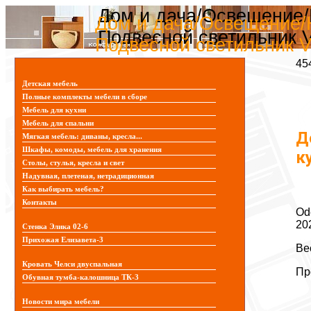
Дом и дача/Освещение/Н
Дом и дача/Освещение/Н
Подвесной светильник V
Подвесной светильник V
45
Детская мебель
Полные комплекты мебели в сборе
Мебель для кухни
Мебель для спальни
Д
Мягкая мебель: диваны, кресла...
Шкафы, комоды, мебель для хранения
к
Столы, стулья, кресла и свет
Надувная, плетеная, нетрадиционная
Как выбирать мебель?
Контакты
Od
20
Стенка Элика 02-6
Прихожая Елизавета-3
Ве
Кровать Челси двуспальная
Пр
Обувная тумба-калошница ТК-3
Новости мира мебели