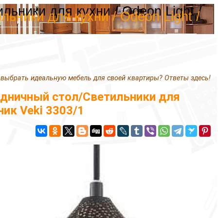
ьники для кухни / Odeon Light /
ники для кухни / Odeon Light /
 выбрать идеальную мебель для своей квартиры? Ответы здесь!
дничный стол/Светильники для
ник Veki 3303/1