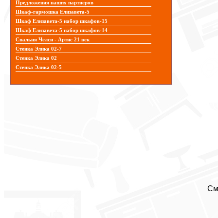
Предложения наших партнеров
Шкаф-гармошка Елизавета-5
Шкаф Елизавета-5 набор шкафов-15
Шкаф Елизавета-5 набор шкафов-14
Спальня Челси - Артис 21 век
Стенка Элика 02-7
Стенка Элика 02
Стенка Элика 02-5
См