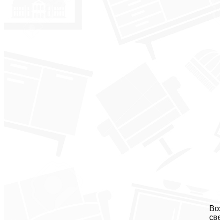
Во
св