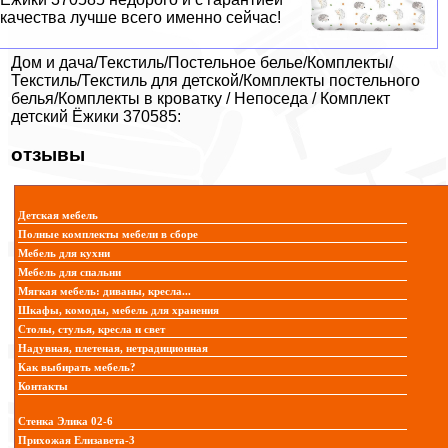
качества лучше всего именно сейчас!
Дом и дача/Текстиль/Постельное белье/Комплекты/
Текстиль/Текстиль для детской/Комплекты постельного
белья/Комплекты в кроватку / Непоседа / Комплект
детский Ёжики 370585:
отзывы
Детская мебель
Полные комплекты мебели в сборе
Мебель для кухни
Мебель для спальни
Мягкая мебель: диваны, кресла...
Шкафы, комоды, мебель для хранения
Столы, стулья, кресла и свет
Надувная, плетеная, нетрадиционная
Как выбирать мебель?
Контакты
Стенка Элика 02-6
Прихожая Елизавета-3