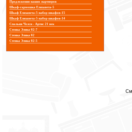
Предложения наших партнеров
Шкаф-гармошка Елизавета-5
Шкаф Елизавета-5 набор шкафов-15
Шкаф Елизавета-5 набор шкафов-14
Спальня Челси - Артис 21 век
Стенка Элика 02-7
Стенка Элика 02
Стенка Элика 02-5
См