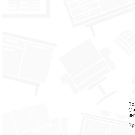
Во
Ст
ин
Вр