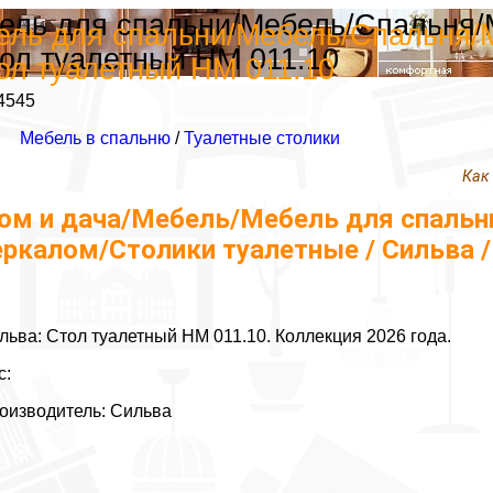
ель для спальни/Мебель/Спальня/
ель для спальни/Мебель/Спальня/
тол туалетный НМ 011.10
тол туалетный НМ 011.10
4545
Мебель в спальню
/
Туалетные столики
Как
ом и дача/Мебель/Мебель для спальн
еркалом/Столики туалетные / Сильва 
льва: Стол туалетный НМ 011.10. Коллекция 2026 года.
с:
оизводитель: Сильва