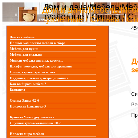
Дом и дача/Мебель/Меб
Дом и дача/Мебель/Меб
туалетные / Сильва / С
туалетные / Сильва / С
45
Детская мебель
Полные комплекты мебели в сборе
Мебель для кухни
Мебель для спальни
Д
Мягкая мебель: диваны, кресла...
Шкафы, комоды, мебель для хранения
з
Столы, стулья, кресла и свет
Надувная, плетеная, нетрадиционная
Как выбирать мебель?
Контакты
Си
Стенка Элика 02-6
Ве
Прихожая Елизавета-3
Пр
Кровать Челси двуспальная
Обувная тумба-калошница ТК-3
Новости мира мебели