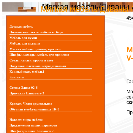
Мягкая мебель/Диваны /
Мягкая мебель/Диваны /
45
Детская мебель
Полные комплекты мебели в сборе
Мебель для кухни
Мебель для спальни
М
Мягкая мебель: диваны, кресла...
Шкафы, комоды, мебель для хранения
V
Столы, стулья, кресла и свет
Надувная, плетеная, нетрадиционная
Как выбирать мебель?
Контакты
Га
Стенка Элика 02-6
Mn
Прихожая Елизавета-3
се
ск
Кровать Челси двуспальная
Обувная тумба-калошница ТК-3
Пр
Новости мира мебели
Предложения наших партнеров
Шкаф-гармошка Елизавета-5