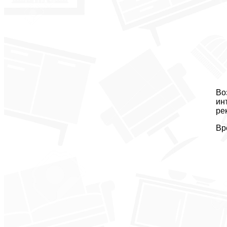
Во
ин
ре
Вр