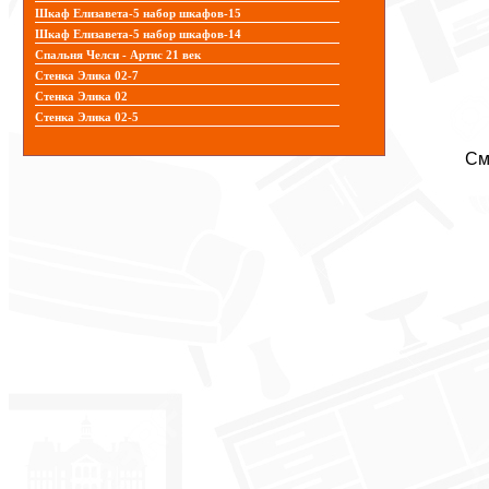
Шкаф Елизавета-5 набор шкафов-15
Шкаф Елизавета-5 набор шкафов-14
Спальня Челси - Артис 21 век
Стенка Элика 02-7
Стенка Элика 02
Стенка Элика 02-5
См