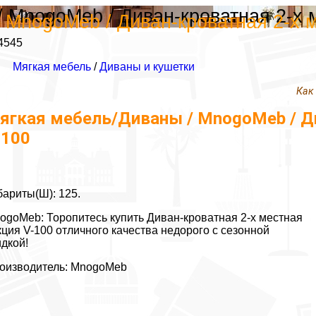
 MnogoMeb / Диван-кроватная 2-х 
 MnogoMeb / Диван-кроватная 2-х 
4545
Мягкая мебель
/
Диваны и кушетки
Как
ягкая мебель/Диваны / MnogoMeb / Ди
-100
бариты(Ш): 125.
ogoMeb: Торопитесь купить Диван-кроватная 2-х местная
кция V-100 отличного качества недорого с сезонной
идкой!
оизводитель: MnogoMeb