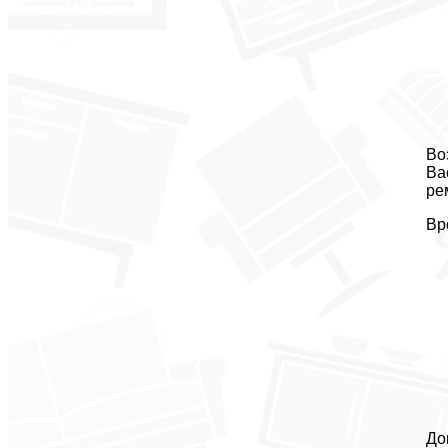
Во
Ва
ре
Вр
До