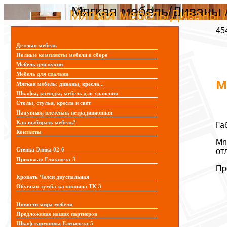
Мягкая мебель/Диваны /
Мягкая мебель/Диваны /
45
Детская мебель
Полные комплекты мебели в сборе
Мебель для кухни
Мебель для спальни
М
Мягкая мебель: диваны, кресла...
Шкафы, комоды, мебель для хранения
Столы, стулья, кресла и свет
Надувная, плетеная, нетрадиционная
Как выбирать мебель?
Га
Контакты
Mn
Стенка Элика 02-6
от
Прихожая Елизавета-3
Пр
Кровать Челси двуспальная
Обувная тумба-калошница ТК-3
Новости мира мебели
Предложения наших партнеров
Шкаф-гармошка Елизавета-5