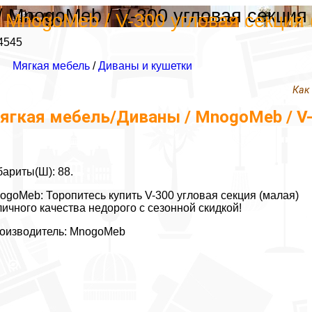
 MnogoMeb / V-300 угловая секция
 MnogoMeb / V-300 угловая секция 
4545
Мягкая мебель
/
Диваны и кушетки
Как
ягкая мебель/Диваны / MnogoMeb / V-
бариты(Ш): 88.
ogoMeb: Торопитесь купить V-300 угловая секция (малая)
личного качества недорого с сезонной скидкой!
оизводитель: MnogoMeb