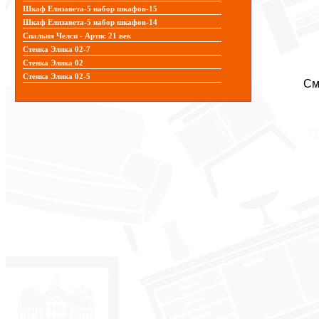
Шкаф Елизавета-5 набор шкафов-15
Шкаф Елизавета-5 набор шкафов-14
Спальня Челси - Артис 21 век
Стенка Элика 02-7
Стенка Элика 02
Стенка Элика 02-5
См