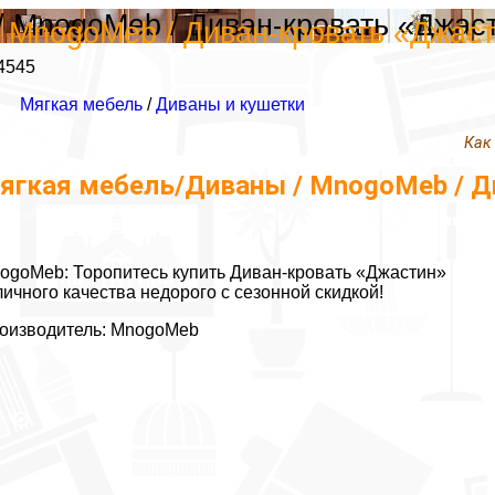
/ MnogoMeb / Диван-кровать «Джас
 MnogoMeb / Диван-кровать «Джас
4545
Мягкая мебель
/
Диваны и кушетки
Как
ягкая мебель/Диваны / MnogoMeb / Д
ogoMeb: Торопитесь купить Диван-кровать «Джастин»
личного качества недорого с сезонной скидкой!
оизводитель: MnogoMeb