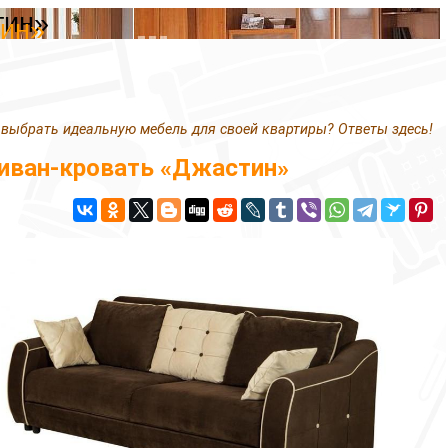
тин»
тин»
 выбрать идеальную мебель для своей квартиры? Ответы здесь!
иван-кровать «Джастин»