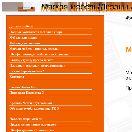
Мягкая мебель/Диваны 
Мягкая мебель/Диваны /
45
Детская мебель
Полные комплекты мебели в сборе
Мебель для кухни
Мебель для спальни
М
Мягкая мебель: диваны, кресла...
Шкафы, комоды, мебель для хранения
Столы, стулья, кресла и свет
Надувная, плетеная, нетрадиционная
Как выбирать мебель?
Mn
Контакты
от
Стенка Элика 02-6
Пр
Прихожая Елизавета-3
Кровать Челси двуспальная
Обувная тумба-калошница ТК-3
Новости мира мебели
Предложения наших партнеров
Шкаф-гармошка Елизавета-5