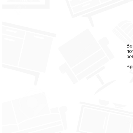
Во
по
ре
Вр