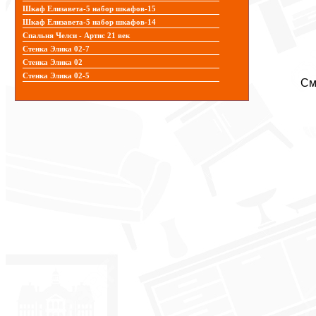
Шкаф Елизавета-5 набор шкафов-15
Шкаф Елизавета-5 набор шкафов-14
Спальня Челси - Артис 21 век
Стенка Элика 02-7
Стенка Элика 02
Стенка Элика 02-5
См