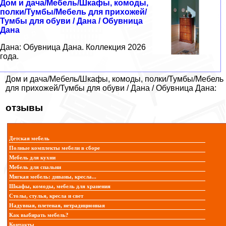
Дом и дача/Мебель/Шкафы, комоды,
полки/Тумбы/Мебель для прихожей/
Тумбы для обуви / Дана / Обувница
Дана
Дана: Обувница Дана. Коллекция 2026
года.
Дом и дача/Мебель/Шкафы, комоды, полки/Тумбы/Мебель
для прихожей/Тумбы для обуви / Дана / Обувница Дана:
отзывы
Детская мебель
Полные комплекты мебели в сборе
Мебель для кухни
Мебель для спальни
Мягкая мебель: диваны, кресла...
Шкафы, комоды, мебель для хранения
Столы, стулья, кресла и свет
Надувная, плетеная, нетрадиционная
Как выбирать мебель?
Контакты