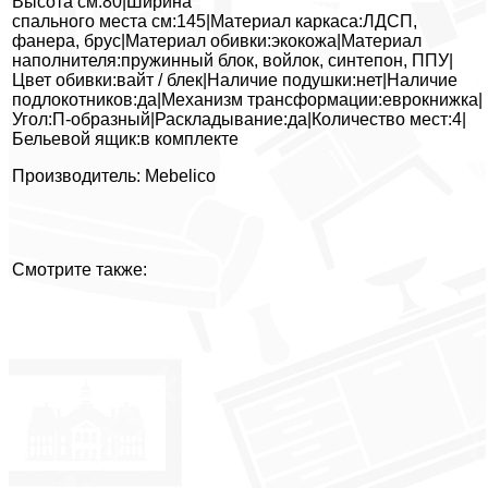
Высота см:80|Ширина
спального места см:145|Материал каркаса:ЛДСП,
фанера, брус|Материал обивки:экокожа|Материал
наполнителя:пружинный блок, войлок, синтепон, ППУ|
Цвет обивки:вайт / блек|Наличие подушки:нет|Наличие
подлокотников:да|Механизм трансформации:еврокнижка|
Угол:П-образный|Раскладывание:да|Количество мест:4|
Бельевой ящик:в комплекте
Производитель: Mebelico
Смотрите также: