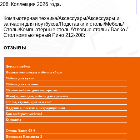
208. Коллекция 2026 года.
Компьютерная техника/Аксессуары/Аксессуары и
запчасти для ноутбуков/Подставки и столы/Мебель/
Столы/Компьютерные столы/Угловые столы / ВасКо /
Стол компьютерный Рино 212-208:
отзывы
Детская мебель
Полные комплекты мебели в сборе
Мебель для кухни
Мебель для спальни
Мягкая мебель: диваны, кресла...
Шкафы, комоды, мебель для хранения
Столы, стулья, кресла и свет
Надувная, плетеная, нетрадиционная
Как выбирать мебель?
Контакты
Стенка Элика 02-6
Прихожая Елизавета-3