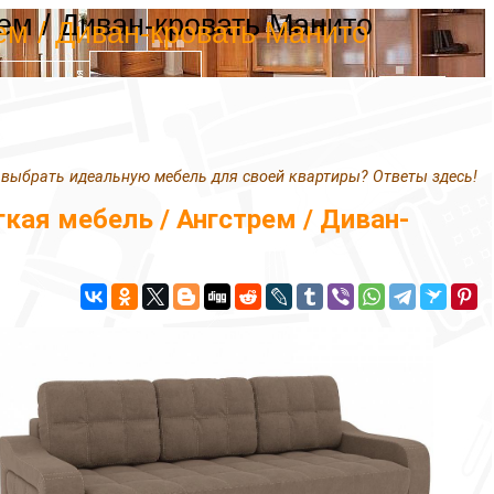
ем / Диван-кровать Манито
ем / Диван-кровать Манито
 выбрать идеальную мебель для своей квартиры? Ответы здесь!
ая мебель / Ангстрем / Диван-