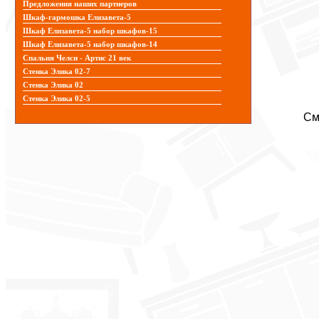
Предложения наших партнеров
Шкаф-гармошка Елизавета-5
Шкаф Елизавета-5 набор шкафов-15
Шкаф Елизавета-5 набор шкафов-14
Спальня Челси - Артис 21 век
Стенка Элика 02-7
Стенка Элика 02
Стенка Элика 02-5
См