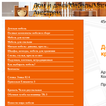
Дом и дача/Мебель/Мягк
Дом и дача/Мебель/Мягк
Ангстрем
Ангстрем
45
Детская мебель
Полные комплекты мебели в сборе
Мебель для кухни
Мебель для спальни
Д
Мягкая мебель: диваны, кресла...
Шкафы, комоды, мебель для хранения
к
Столы, стулья, кресла и свет
Надувная, плетеная, нетрадиционная
Как выбирать мебель?
Контакты
Ар
Ко
Стенка Элика 02-6
Прихожая Елизавета-3
Пр
Кровать Челси двуспальная
Обувная тумба-калошница ТК-3
Новости мира мебели