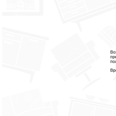
Во
пр
по
Вр