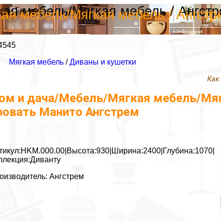
ая мебель/Мягкая мебель / Ангстр
ая мебель/Мягкая мебель / Ангстр
4545
Мягкая мебель
/
Диваны и кушетки
Как
ом и дача/Мебель/Мягкая мебель/Мягк
ровать Манито Ангстрем
тикул:HKM.000.00|Высота:930|Ширина:2400|Глубина:1070|
ллекция:Диванту
оизводитель: Ангстрем