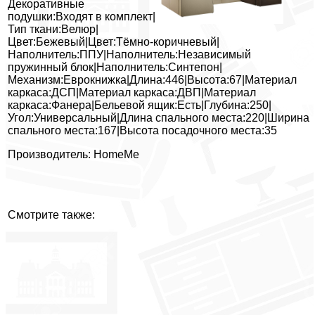
Декоративные
подушки:Входят в комплект|
Тип ткани:Велюр|
Цвет:Бежевый|Цвет:Тёмно-коричневый|
Наполнитель:ППУ|Наполнитель:Независимый
пружинный блок|Наполнитель:Синтепон|
Механизм:Еврокнижка|Длина:446|Высота:67|Материал
каркаса:ДСП|Материал каркаса:ДВП|Материал
каркаса:Фанера|Бельевой ящик:Есть|Глубина:250|
Угол:Универсальный|Длина спального места:220|Ширина
спального места:167|Высота посадочного места:35
Производитель: HomeMe
Смотрите также: