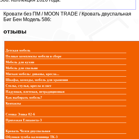
Кровати без ПМ / MOON TRADE / Кровать двуспальная
Биг Бен Модель 586:
отзывы
Детская мебель
Полные комплекты мебели в сборе
Мебель для кухни
Мебель для спальни
Мягкая мебель: диваны, кресла...
Шкафы, комоды, мебель для хранения
Столы, стулья, кресла и свет
Надувная, плетеная, нетрадиционная
Как выбирать мебель?
Контакты
Стенка Элика 02-6
Прихожая Елизавета-3
Кровать Челси двуспальная
Обувная тумба-калошница ТК-3