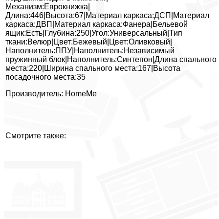
Механизм:Еврокнижка|
Длина:446|Высота:67|Материал каркаса:ДСП|Материал
каркаса:ДВП|Материал каркаса:Фанера|Бельевой
ящик:Есть|Глубина:250|Угол:Универсальный|Тип
ткани:Велюр|Цвет:Бежевый|Цвет:Оливковый|
Наполнитель:ППУ|Наполнитель:Независимый
пружинный блок|Наполнитель:Синтепон|Длина спального
места:220|Ширина спального места:167|Высота
посадочного места:35
Производитель: HomeMe
Смотрите также: