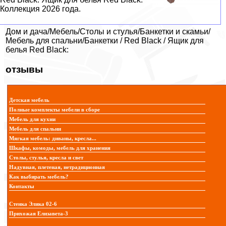
Коллекция 2026 года.
Дом и дача/Мебель/Столы и стулья/Банкетки и скамьи/
Мебель для спальни/Банкетки / Red Black / Ящик для
белья Red Black:
отзывы
Детская мебель
Полные комплекты мебели в сборе
Мебель для кухни
Мебель для спальни
Мягкая мебель: диваны, кресла...
Шкафы, комоды, мебель для хранения
Столы, стулья, кресла и свет
Надувная, плетеная, нетрадиционная
Как выбирать мебель?
Контакты
Стенка Элика 02-6
Прихожая Елизавета-3