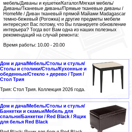
мебель/Диваны и кушетки/Каталог/Мягкая мебель/
Диваны/Тканевые диваны/Прямые тканевые диваны /
HomeMe / Диван тканевый прямой Майами Madagascar
темно-бежевый (Рогожка) и другие предметы мебели
интересуют Вас потому, что Вы планируете обновление
интерьера? Тогда вот Вам одна из наших полезных
рекомендаций на случай ремонта:
Время работы: 10.00 - 20.00
Дом и дача/Мебель/Столы и стулья/
Столы и столики/Столы/Кухонные и
обеденные/Стекло + дерево / Трия /
Стол Трия
Трия: Стол Трия. Коллекция 2026 года.
Дом и дача/Мебель/Столы и стулья/
Банкетки и скамьи/Мебель для
спальни/Банкетки / Red Black / Ящик
для белья Red Black
Red Black: Ящик для белья Red Black.