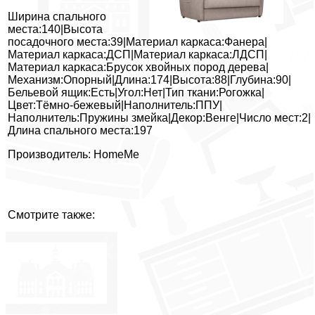
Ширина спального
места:140|Высота
посадочного места:39|Материал каркаса:Фанера|
Материал каркаса:ДСП|Материал каркаса:ЛДСП|
Материал каркаса:Брусок хвойных пород дерева|
Механизм:Опорный|Длина:174|Высота:88|Глубина:90|
Бельевой ящик:Есть|Угол:Нет|Тип ткани:Рогожка|
Цвет:Тёмно-бежевый|Наполнитель:ППУ|
Наполнитель:Пружины змейка|Декор:Венге|Число мест:2|
Длина спального места:197
Производитель: HomeMe
Смотрите также: