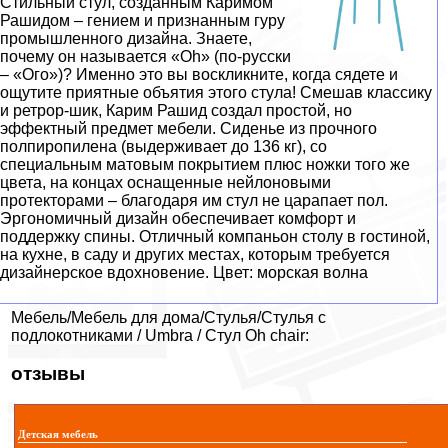
Стильный стул, созданным Каримом
Рашидом – гением и признанным гуру
промышленного дизайна. Знаете,
почему он называется «Oh» (по-русски
– «Ого»)? Именно это вы воскликните, когда сядете и
ощутите приятные объятия этого стула! Смешав классику
и ретрор-шик, Карим Рашид создал простой, но
эффектный предмет мебели. Сиденье из прочного
полпиропилена (выдерживает до 136 кг), со
специальным матовым покрытием плюс ножки того же
цвета, на концах оснащенные нейлоновыми
протекторами – благодаря им стул не царапает пол.
Эргономичный дизайн обеспечивает комфорт и
поддержку спины. Отличный компаньон столу в гостиной,
на кухне, в саду и других местах, которым требуется
дизайнерское вдохновение. Цвет: морская волна
Мебель/Мебель для дома/Стулья/Стулья с
подлокотниками / Umbra / Cтул Oh chair:
отзывы
Детская мебель