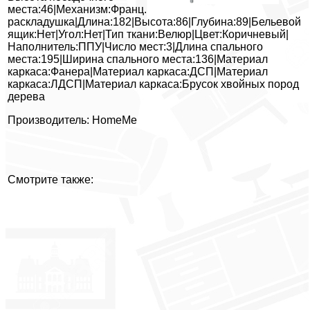
места:46|Механизм:Франц.
раскладушка|Длина:182|Высота:86|Глубина:89|Бельевой
ящик:Нет|Угол:Нет|Тип ткани:Велюр|Цвет:Коричневый|
Наполнитель:ППУ|Число мест:3|Длина спального
места:195|Ширина спального места:136|Материал
каркаса:Фанера|Материал каркаса:ДСП|Материал
каркаса:ЛДСП|Материал каркаса:Брусок хвойных пород
дерева
Производитель: HomeMe
Смотрите также: