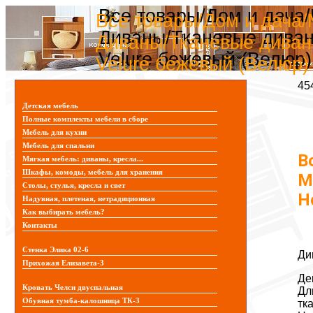
Все товары/Дом и дача
Все товары/Дом и дача/
Диваны/Тканевые диван
Диваны/Тканевые диван
Velure бежевый (Велюр)
Velure бежевый (Велюр)
45
Детская мебель
Полные комплекты мебели в сборе
Мебель для кухни
Мебель для спальни
В
Мягкая мебель: диваны, кресла...
Шкафы, комоды, мебель для хранения
М
Столы, стулья, кресла и свет
H
Надувная, плетеная, нетрадиционная
Как выбирать мебель?
Контакты
Стенка Элика 02-6
Ди
Прихожая Елизавета-3
Де
Кровать Челси двуспальная
Дл
Обувная тумба-калошница ТК-3
тк