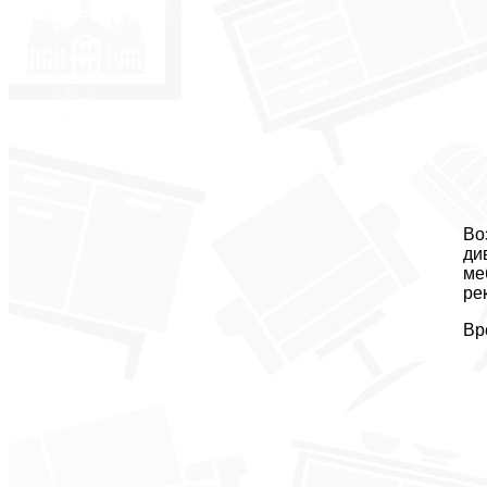
Во
ди
ме
ре
Вр