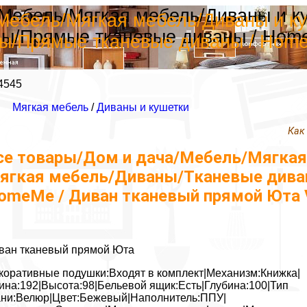
/Мебель/Мягкая мебель/Диваны и к
Мебель/Мягкая мебель/Диваны и ку
ы/Прямые тканевые диваны / Home
ы/Прямые тканевые диваны / Home
4545
Мягкая мебель
/
Диваны и кушетки
Как
се товары/Дом и дача/Мебель/Мягкая
ягкая мебель/Диваны/Тканевые дива
omeMe / Диван тканевый прямой Юта 
ван тканевый прямой Юта
коративные подушки:Входят в комплект|Механизм:Книжка|
ина:192|Высота:98|Бельевой ящик:Есть|Глубина:100|Тип
ани:Велюр|Цвет:Бежевый|Наполнитель:ППУ|