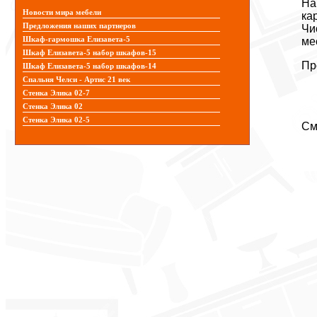
На
Новости мира мебели
ка
Предложения наших партнеров
Чи
Шкаф-гармошка Елизавета-5
ме
Шкаф Елизавета-5 набор шкафов-15
Пр
Шкаф Елизавета-5 набор шкафов-14
Спальня Челси - Артис 21 век
Стенка Элика 02-7
Стенка Элика 02
Стенка Элика 02-5
См