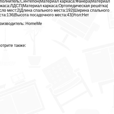
полнитель:Синтепон|Материал каркаса:Фанера|Материал
ркаса:ЛДСП|Материал каркаса:Ортопедическая решётка|
сло мест:2|Длина спального места:192|Ширина спального
ста:136|Высота посадочного места:43|Угол:Нет
оизводитель: HomeMe
отрите также: