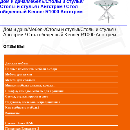
Дом и дача/Мебель/Столы и стулья/
Столы и стулья / Ангстрем / Стол
обеденный Kenner R1000 Ангстрем
Дом и дача/Мебель/Столы и стулья/Столы и стулья /
Ангстрем / Стол обеденный Kenner R1000 Ангстрем:
отзывы
Детская мебель
Полные комплекты мебели в сборе
Мебель для кухни
Мебель для спальни
Мягкая мебель: диваны, кресла...
Шкафы, комоды, мебель для хранения
Столы, стулья, кресла и свет
Надувная, плетеная, нетрадиционная
Как выбирать мебель?
Контакты
Стенка Элика 02-6
Прихожая Елизавета-3