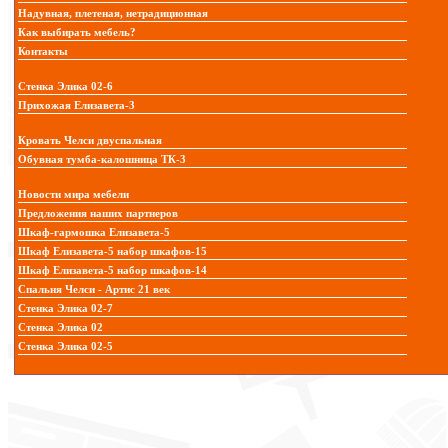
Надувная, плетеная, нетрадиционная
Как выбирать мебель?
Контакты
Стенка Элика 02-6
Прихожая Елизавета-3
Кровать Челси двуспальная
Обувная тумба-калошница ТК-3
Новости мира мебели
Предложения наших партнеров
Шкаф-гармошка Елизавета-5
Шкаф Елизавета-5 набор шкафов-15
Шкаф Елизавета-5 набор шкафов-14
Спальня Челси - Артис 21 век
Стенка Элика 02-7
Стенка Элика 02
Стенка Элика 02-5