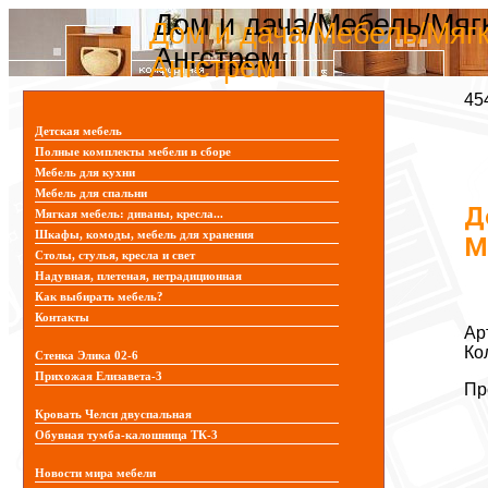
Дом и дача/Мебель/Мягк
Дом и дача/Мебель/Мягк
Ангстрем
Ангстрем
45
Детская мебель
Полные комплекты мебели в сборе
Мебель для кухни
Мебель для спальни
Д
Мягкая мебель: диваны, кресла...
Шкафы, комоды, мебель для хранения
М
Столы, стулья, кресла и свет
Надувная, плетеная, нетрадиционная
Как выбирать мебель?
Контакты
Ар
Ко
Стенка Элика 02-6
Прихожая Елизавета-3
Пр
Кровать Челси двуспальная
Обувная тумба-калошница ТК-3
Новости мира мебели