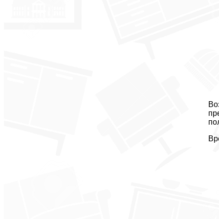
Во
пр
по
Вр