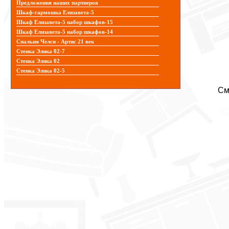
Предложения наших партнеров
Шкаф-гармошка Елизавета-5
Шкаф Елизавета-5 набор шкафов-15
Шкаф Елизавета-5 набор шкафов-14
Спальня Челси - Артис 21 век
Стенка Элика 02-7
Стенка Элика 02
Стенка Элика 02-5
См