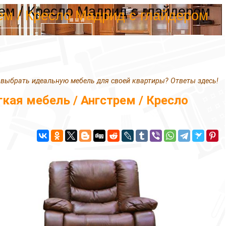
ем / Кресло Мадрид с глайдером
ем / Кресло Мадрид с глайдером
 выбрать идеальную мебель для своей квартиры? Ответы здесь!
ая мебель / Ангстрем / Кресло