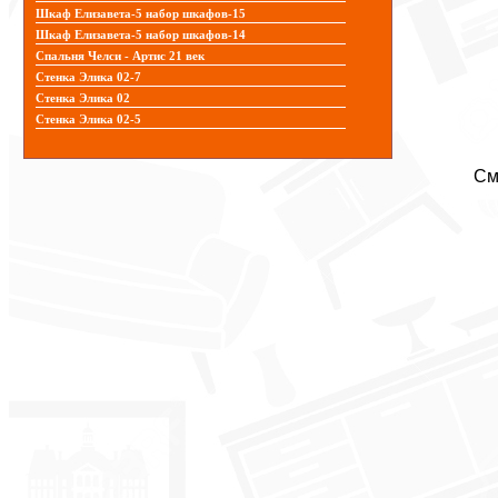
Шкаф Елизавета-5 набор шкафов-15
Шкаф Елизавета-5 набор шкафов-14
Спальня Челси - Артис 21 век
Стенка Элика 02-7
Стенка Элика 02
Стенка Элика 02-5
См