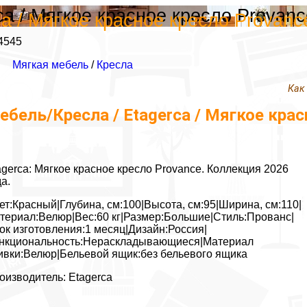
ca / Мягкое красное кресло Provanc
a / Мягкое красное кресло Provanc
4545
Мягкая мебель
/
Кресла
Как
ебель/Кресла / Etagerca / Мягкое крас
agerca: Мягкое красное кресло Provance. Коллекция 2026
да.
ет:Красный|Глубина, см:100|Высота, см:95|Ширина, см:110|
териал:Велюр|Вес:60 кг|Размер:Большие|Стиль:Прованс|
ок изготовления:1 месяц|Дизайн:Россия|
нкциональность:Нераскладывающиеся|Материал
ивки:Велюр|Бельевой ящик:без бельевого ящика
оизводитель: Etagerca