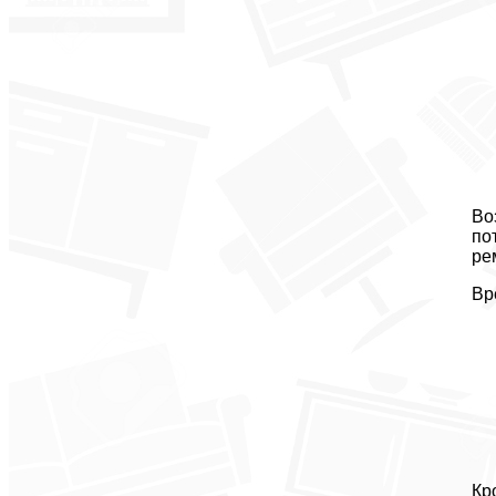
Во
по
ре
Вр
Кр