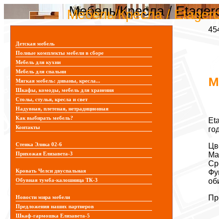
Мебель/Кресла / Etager
Мебель/Кресла / Etagerc
45
Детская мебель
Полные комплекты мебели в сборе
Мебель для кухни
Мебель для спальни
М
Мягкая мебель: диваны, кресла...
Шкафы, комоды, мебель для хранения
Столы, стулья, кресла и свет
Надувная, плетеная, нетрадиционная
Как выбирать мебель?
Et
Контакты
го
Стенка Элика 02-6
Цв
Ма
Прихожая Елизавета-3
Ср
Кровать Челси двуспальная
Фу
об
Обувная тумба-калошница ТК-3
Пр
Новости мира мебели
Предложения наших партнеров
Шкаф-гармошка Елизавета-5