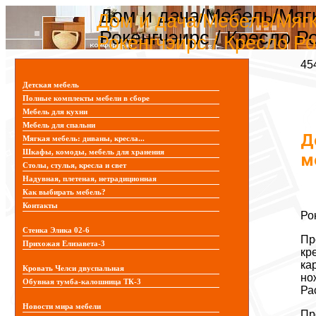
Дом и дача/Мебель/Мяг
Дом и дача/Мебель/Мягк
Рокенгчэирс / Кресло Р
Рокенгчэирс / Кресло Р
45
Детская мебель
Полные комплекты мебели в сборе
Мебель для кухни
Мебель для спальни
Д
Мягкая мебель: диваны, кресла...
Шкафы, комоды, мебель для хранения
м
Столы, стулья, кресла и свет
Надувная, плетеная, нетрадиционная
Как выбирать мебель?
Контакты
Ро
Стенка Элика 02-6
Пр
Прихожая Елизавета-3
кр
ка
Кровать Челси двуспальная
но
Обувная тумба-калошница ТК-3
Ра
Новости мира мебели
Пр