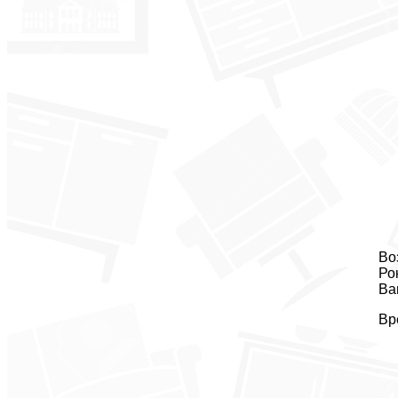
Во
Ро
Ва
Вр