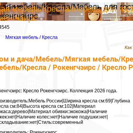
кая мебель/Кресла/Мебель для гос
ая мебель/Кресла/Мебель для гост
окенгчэирс
окенгчэирс
4545
Мягкая мебель
/
Кресла
Как
ом и дача/Мебель/Мягкая мебель/Кре
ебель/Кресла / Рокенгчэирс / Кресло 
кенгчэирс: Кресло Рокенгчэирс. Коллекция 2026 года.
оизводитель:Мебель России|Ширина кресла см:69|Глубина
есла см:84|Высота кресла см:102|Материал
ркаса:дерево|Материал обивки:экокожа|Наличие
жек:нет|Наличие колес:нет|Наличие подушки:нет|
складывание:нет|Стиль:современный
оизводитель: Рокенгчэирс