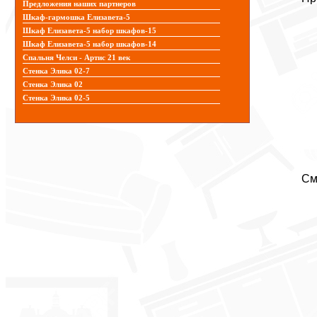
Предложения наших партнеров
Шкаф-гармошка Елизавета-5
Шкаф Елизавета-5 набор шкафов-15
Шкаф Елизавета-5 набор шкафов-14
Спальня Челси - Артис 21 век
Стенка Элика 02-7
Стенка Элика 02
Стенка Элика 02-5
См