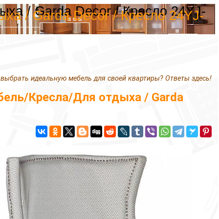
ха / Garda Decor / Кресло 24YJ-
ха / Garda Decor / Кресло 24YJ-
 выбрать идеальную мебель для своей квартиры? Ответы здесь!
ель/Кресла/Для отдыха / Garda