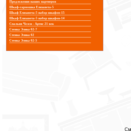
Предложения наших партнеров
Шкаф-гармошка Елизавета-5
Шкаф Елизавета-5 набор шкафов-15
Шкаф Елизавета-5 набор шкафов-14
Спальня Челси - Артис 21 век
Стенка Элика 02-7
Стенка Элика 02
Стенка Элика 02-5
См