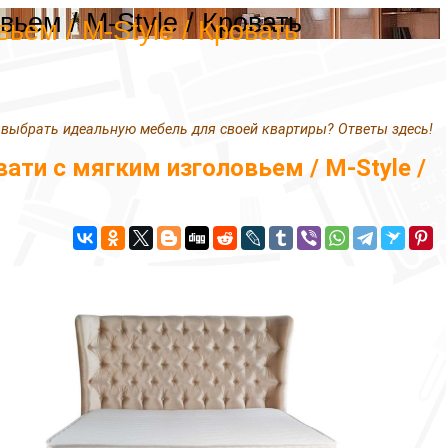
ьем / M-Style / Кровать
ем / M-Style / Кровать
 выбрать идеальную мебель для своей квартиры? Ответы здесь!
ти с мягким изголовьем / M-Style /