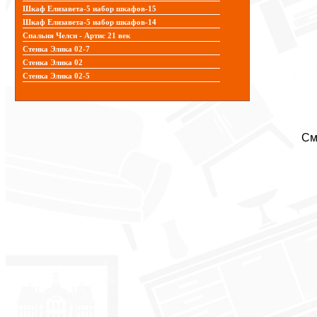
Шкаф Елизавета-5 набор шкафов-15
Шкаф Елизавета-5 набор шкафов-14
Спальня Челси - Артис 21 век
Стенка Элика 02-7
Стенка Элика 02
Стенка Элика 02-5
См