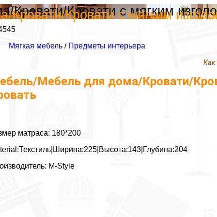
/Кровати/Кровати с мягким изголов
/Кровати/Кровати с мягким изголовь
4545
Мягкая мебель
/
Предметы интерьера
Как
ебель/Мебель для дома/Кровати/Крова
ровать
змер матраса: 180*200
terial:Текстиль|Ширина:225|Высота:143|Глубина:204
оизводитель: M-Style