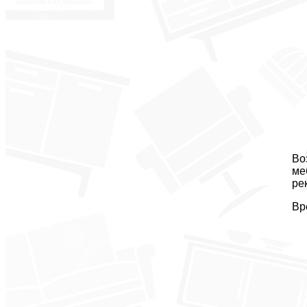
Во
ме
ре
Вр