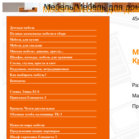
Мебель/Мебель для дома
Мебель/Мебель для дома
45
Детская мебель
Полные комплекты мебели в сборе
Мебель для кухни
Мебель для спальни
М
Мягкая мебель: диваны, кресла...
Шкафы, комоды, мебель для хранения
К
Столы, стулья, кресла и свет
Надувная, плетеная, нетрадиционная
Как выбирать мебель?
Контакты
Ра
Стенка Элика 02-6
Ma
Прихожая Елизавета-3
Пр
Кровать Челси двуспальная
Обувная тумба-калошница ТК-3
Новости мира мебели
Предложения наших партнеров
Шкаф-гармошка Елизавета-5