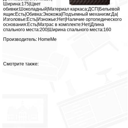
Ширина:175|Цвет
обивки:Шоколадный|Материал каркаса:ДСП|Бельевой
ящик:Есть|Обивка:Экокожа|Подъемный механизм:Да|
Изголовье:Есть|Изножье:Нет|Наличие ортопедического
основания:Есть|Матрас в комплекте:Нет|Длина
спального места:200|Ширина спального места:160
Производитель: HomeMe
Смотрите также: