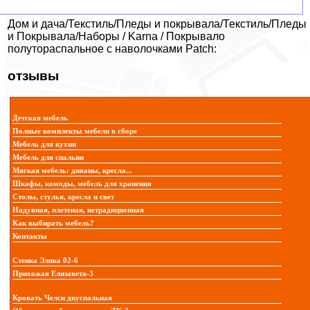
Дом и дача/Текстиль/Пледы и покрывала/Текстиль/Пледы
и Покрывала/Наборы / Karna / Покрывало
полутораспальное с наволочками Patch:
отзывы
Детская мебель
Полные комплекты мебели в сборе
Мебель для кухни
Мебель для спальни
Мягкая мебель: диваны, кресла...
Шкафы, комоды, мебель для хранения
Столы, стулья, кресла и свет
Надувная, плетеная, нетрадиционная
Как выбирать мебель?
Контакты
Стенка Элика 02-6
Прихожая Елизавета-3
Кровать Челси двуспальная