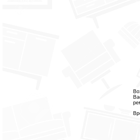
Во
Ва
ре
Вр