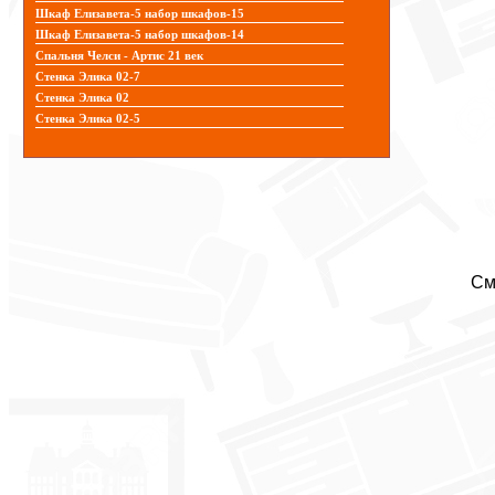
Шкаф Елизавета-5 набор шкафов-15
Шкаф Елизавета-5 набор шкафов-14
Спальня Челси - Артис 21 век
Стенка Элика 02-7
Стенка Элика 02
Стенка Элика 02-5
См