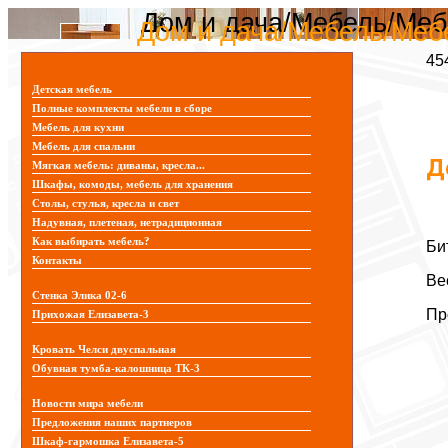
Дом и дача/Мебель/Меб
Дом и дача/Мебель/Меб
45
Детская мебель
Полные комплекты мебели в сборе
Мебель для кухни
Мебель для спальни
Д
Мягкая мебель: диваны, кресла...
Шкафы, комоды, мебель для хранения
Столы, стулья, кресла и свет
Надувная, плетеная, нетрадиционная
Как выбирать мебель?
Би
Контакты
Ве
Стенка Элика 02-6
Пр
Прихожая Елизавета-3
Кровать Челси двуспальная
Обувная тумба-калошница ТК-3
Новости мира мебели
Предложения наших партнеров
Шкаф-гармошка Елизавета-5