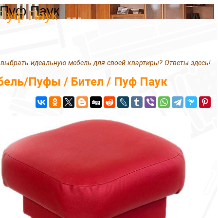
 Пуф Паук
 Пуф Паук
 выбрать идеальную мебель для своей квартиры? Ответы здесь!
ель/Пуфы / Бител / Пуф Паук