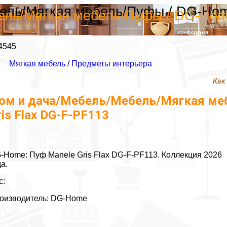
ель/Мягкая мебель/Пуфы / DG-Home
ль/Мягкая мебель/Пуфы / DG-Home
4545
Мягкая мебель
/
Предметы интерьера
Как
ом и дача/Мебель/Мебель/Мягкая меб
ris Flax DG-F-PF113
-Home: Пуф Manele Gris Flax DG-F-PF113. Коллекция 2026
да.
с:
оизводитель: DG-Home