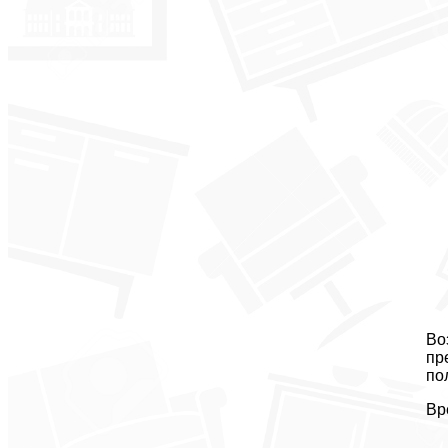
Во
пр
по
Вр