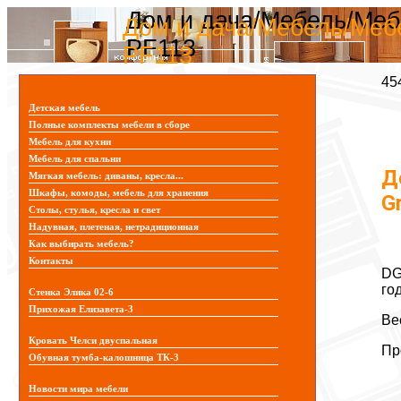
Дом и дача/Мебель/Меб
Дом и дача/Мебель/Мебе
PF113
PF113
45
Детская мебель
Полные комплекты мебели в сборе
Мебель для кухни
Мебель для спальни
Д
Мягкая мебель: диваны, кресла...
Шкафы, комоды, мебель для хранения
G
Столы, стулья, кресла и свет
Надувная, плетеная, нетрадиционная
Как выбирать мебель?
Контакты
DG
го
Стенка Элика 02-6
Прихожая Елизавета-3
Ве
Кровать Челси двуспальная
Пр
Обувная тумба-калошница ТК-3
Новости мира мебели