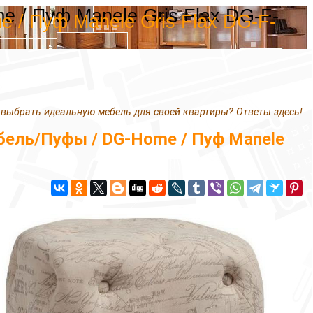
 / Пуф Manele Gris Flax DG-F-
 / Пуф Manele Gris Flax DG-F-
 выбрать идеальную мебель для своей квартиры? Ответы здесь!
ель/Пуфы / DG-Home / Пуф Manele