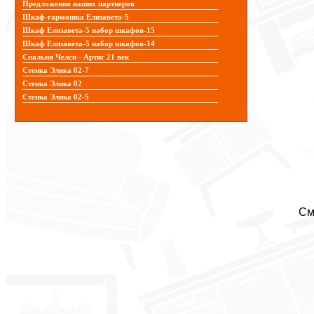
Предложения наших партнеров
Шкаф-гармошка Елизавета-5
Шкаф Елизавета-5 набор шкафов-15
Шкаф Елизавета-5 набор шкафов-14
Спальня Челси - Артис 21 век
Стенка Элика 02-7
Стенка Элика 02
Стенка Элика 02-5
См