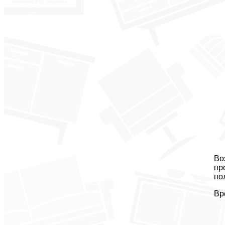
Во
пр
по
Вр