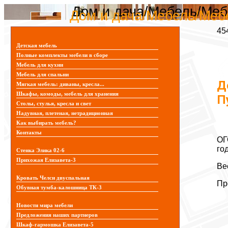
Дом и дача/Мебель/Меб
Дом и дача/Мебель/Меб
45
Детская мебель
Полные комплекты мебели в сборе
Мебель для кухни
Мебель для спальни
Д
Мягкая мебель: диваны, кресла...
Шкафы, комоды, мебель для хранения
П
Столы, стулья, кресла и свет
Надувная, плетеная, нетрадиционная
Как выбирать мебель?
Контакты
ОГ
го
Стенка Элика 02-6
Прихожая Елизавета-3
Ве
Кровать Челси двуспальная
Пр
Обувная тумба-калошница ТК-3
Новости мира мебели
Предложения наших партнеров
Шкаф-гармошка Елизавета-5