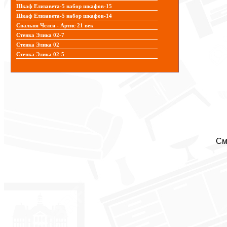
Шкаф Елизавета-5 набор шкафов-15
Шкаф Елизавета-5 набор шкафов-14
Спальня Челси - Артис 21 век
Стенка Элика 02-7
Стенка Элика 02
Стенка Элика 02-5
См