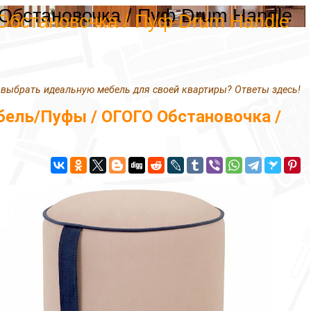
Обстановочка / Пуф Drum Handle
Обстановочка / Пуф Drum Handle
 выбрать идеальную мебель для своей квартиры? Ответы здесь!
ель/Пуфы / ОГОГО Обстановочка /