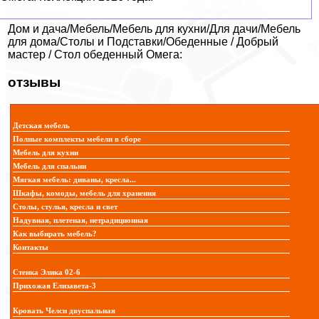
Дом и дача/Мебель/Мебель для кухни/Для дачи/Мебель
для дома/Столы и Подставки/Обеденные / Добрый
мастер / Стол обеденный Омега:
отзывы
Детская мебель
Полные комплекты мебели в сборе
Мебель для кухни
Мебель для спальни
Мягкая мебель: диваны, кресла...
Шкафы, комоды, мебель для хранения
Столы, стулья, кресла и свет
Надувная, плетеная, нетрадиционная
Как выбирать мебель?
Контакты
Стенка Элика 02-6
Прихожая Елизавета-3
Кровать Челси двуспальная