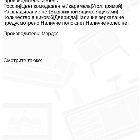
Производитель:Мебель
России|Цвет комода:венге / карамель|Угол:прямой|
Раскладывание:нет|Выдвижной ящик:с ящиками|
Количество ящиков:6|Двери:да|Наличие зеркала:не
предусмотрено|Наличие полок:нет|Наличие колес:нет
Производитель: Мэрдэс
Смотрите также: