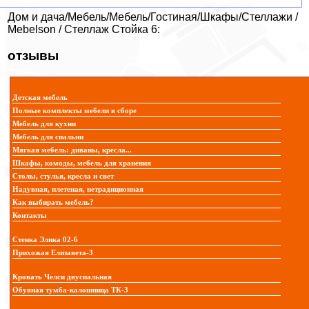
Дом и дача/Мебель/Мебель/Гостиная/Шкафы/Стеллажи /
Mebelson / Стеллаж Стойка 6:
отзывы
Детская мебель
Полные комплекты мебели в сборе
Мебель для кухни
Мебель для спальни
Мягкая мебель: диваны, кресла...
Шкафы, комоды, мебель для хранения
Столы, стулья, кресла и свет
Надувная, плетеная, нетрадиционная
Как выбирать мебель?
Контакты
Стенка Элика 02-6
Прихожая Елизавета-3
Кровать Челси двуспальная
Обувная тумба-калошница ТК-3