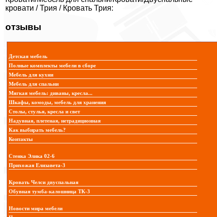
кровати / Трия / Кровать Трия:
отзывы
Детская мебель
Полные комплекты мебели в сборе
Мебель для кухни
Мебель для спальни
Мягкая мебель: диваны, кресла...
Шкафы, комоды, мебель для хранения
Столы, стулья, кресла и свет
Надувная, плетеная, нетрадиционная
Как выбирать мебель?
Контакты
Стенка Элика 02-6
Прихожая Елизавета-3
Кровать Челси двуспальная
Обувная тумба-калошница ТК-3
Новости мира мебели