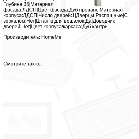
Глубина:35|Материал
фасада:ЛДСП|Цвет фасада:Дуб прованс|Материал
корпуса:ЛДСП|Число дверей:1|Дверцы:Распашные|С
зеркалом:Нет|Штанга для вешалок:Да|Доводчик
дверей:Нет|Цвет корпуса/каркаса:Дуб кантри
Производитель: HomeMe
Смотрите также: