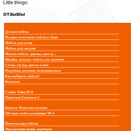
Little things:
отзывы
Детская мебель
Полные комплекты мебели в сборе
Мебель для кухни
Мебель для спальни
Мягкая мебель: диваны, кресла...
Шкафы, комоды, мебель для хранения
Столы, стулья, кресла и свет
Надувная, плетеная, нетрадиционная
Как выбирать мебель?
Контакты
Стенка Элика 02-6
Прихожая Елизавета-3
Кровать Челси двуспальная
Обувная тумба-калошница ТК-3
Новости мира мебели
Предложения наших партнеров