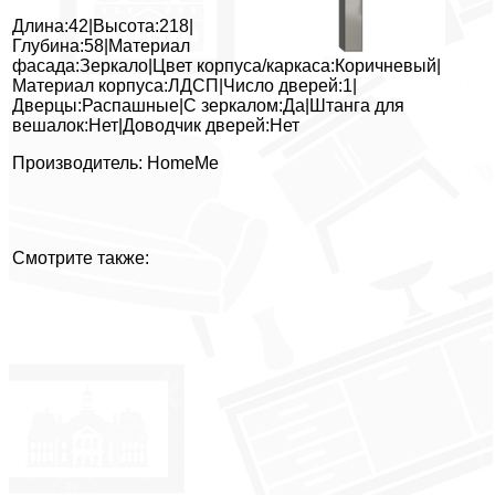
Длина:42|Высота:218|
Глубина:58|Материал
фасада:Зеркало|Цвет корпуса/каркаса:Коричневый|
Материал корпуса:ЛДСП|Число дверей:1|
Дверцы:Распашные|С зеркалом:Да|Штанга для
вешалок:Нет|Доводчик дверей:Нет
Производитель: HomeMe
Смотрите также: