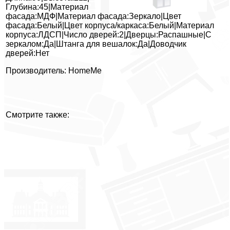
Глубина:45|Материал
фасада:МДФ|Материал фасада:Зеркало|Цвет
фасада:Белый|Цвет корпуса/каркаса:Белый|Материал
корпуса:ЛДСП|Число дверей:2|Дверцы:Распашные|С
зеркалом:Да|Штанга для вешалок:Да|Доводчик
дверей:Нет
Производитель: HomeMe
Смотрите также: