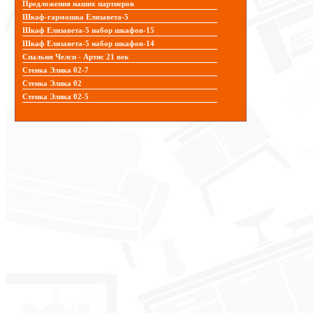
Предложения наших партнеров
Шкаф-гармошка Елизавета-5
Шкаф Елизавета-5 набор шкафов-15
Шкаф Елизавета-5 набор шкафов-14
Спальня Челси - Артис 21 век
Стенка Элика 02-7
Стенка Элика 02
Стенка Элика 02-5