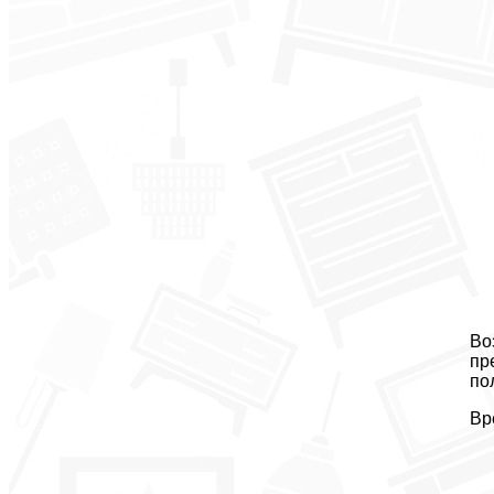
Во
пр
по
Вр