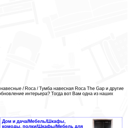
весные / Roca / Тумба навесная Roca The Gap и другие
обновление интерьера? Тогда вот Вам одна из наших
Дом и дача/Мебель/Шкафы,
комоды, полки/Шкафы/Мебель для