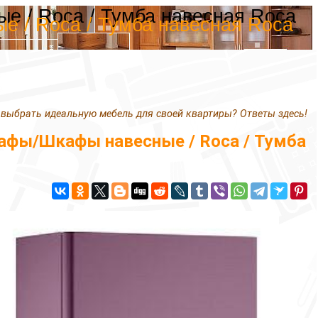
 / Roca / Тумба навесная Roca
 / Roca / Тумба навесная Roca
 выбрать идеальную мебель для своей квартиры? Ответы здесь!
афы/Шкафы навесные / Roca / Тумба