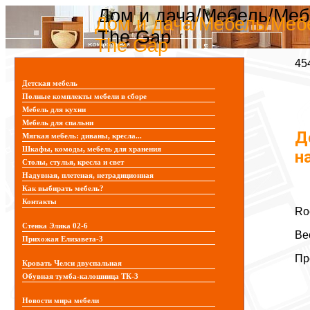
Дом и дача/Мебель/Меб
Дом и дача/Мебель/Меб
The Gap
The Gap
45
Детская мебель
Полные комплекты мебели в сборе
Мебель для кухни
Мебель для спальни
Д
Мягкая мебель: диваны, кресла...
Шкафы, комоды, мебель для хранения
н
Столы, стулья, кресла и свет
Надувная, плетеная, нетрадиционная
Как выбирать мебель?
Контакты
Ro
Стенка Элика 02-6
Ве
Прихожая Елизавета-3
Пр
Кровать Челси двуспальная
Обувная тумба-калошница ТК-3
Новости мира мебели