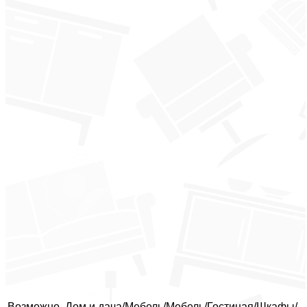
Возможно, Дом и дача/Мебель/Мебель/Гостиная/Шкафы/