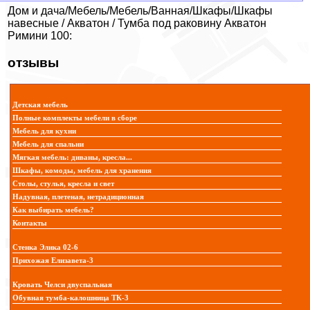
Дом и дача/Мебель/Мебель/Ванная/Шкафы/Шкафы
навесные / Акватон / Тумба под раковину Акватон
Римини 100:
отзывы
Детская мебель
Полные комплекты мебели в сборе
Мебель для кухни
Мебель для спальни
Мягкая мебель: диваны, кресла...
Шкафы, комоды, мебель для хранения
Столы, стулья, кресла и свет
Надувная, плетеная, нетрадиционная
Как выбирать мебель?
Контакты
Стенка Элика 02-6
Прихожая Елизавета-3
Кровать Челси двуспальная
Обувная тумба-калошница ТК-3