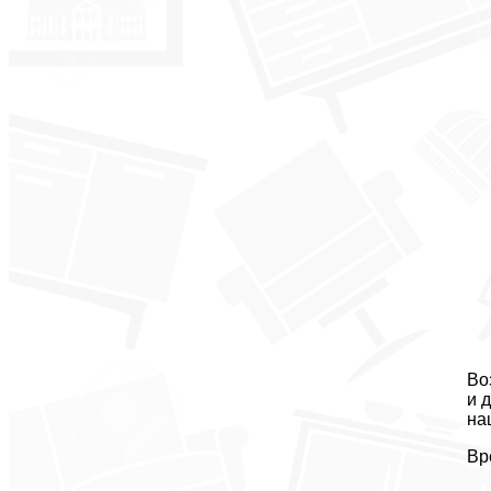
Во
и 
на
Вр