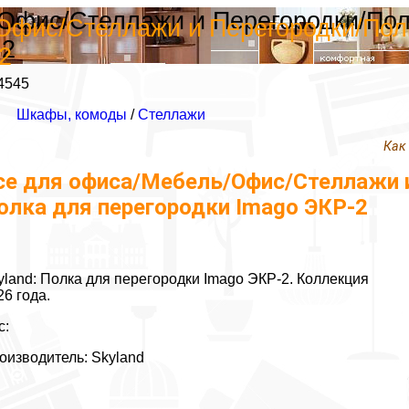
фис/Стеллажи и Перегородки/Полки
фис/Стеллажи и Перегородки/Полки
-2
2
4545
Шкафы, комоды
/
Стеллажи
Как
се для офиса/Мебель/Офис/Стеллажи и 
олка для перегородки Imago ЭКР-2
yland: Полка для перегородки Imago ЭКР-2. Коллекция
26 года.
с:
оизводитель: Skyland