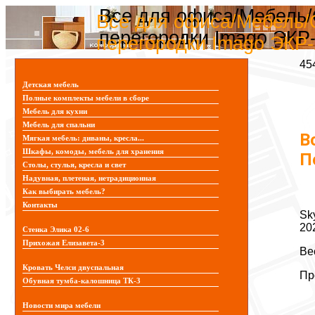
Все для офиса/Мебель/О
Все для офиса/Мебель/О
перегородки Imago ЭКР
перегородки Imago ЭКР-
45
Детская мебель
Полные комплекты мебели в сборе
Мебель для кухни
Мебель для спальни
В
Мягкая мебель: диваны, кресла...
Шкафы, комоды, мебель для хранения
П
Столы, стулья, кресла и свет
Надувная, плетеная, нетрадиционная
Как выбирать мебель?
Контакты
Sk
20
Стенка Элика 02-6
Прихожая Елизавета-3
Ве
Кровать Челси двуспальная
Пр
Обувная тумба-калошница ТК-3
Новости мира мебели