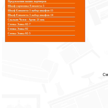
Предложения наших партнеров
Шкаф-гармошка Елизавета-5
Шкаф Елизавета-5 набор шкафов-15
Шкаф Елизавета-5 набор шкафов-14
Спальня Челси - Артис 21 век
Стенка Элика 02-7
Стенка Элика 02
Стенка Элика 02-5
См