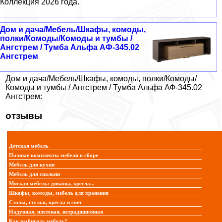
Коллекция 2026 года.
Дом и дача/Мебель/Шкафы, комоды,
полки/Комоды/Комоды и тумбы /
Ангстрем / Тумба Альфа АФ-345.02
Ангстрем
Дом и дача/Мебель/Шкафы, комоды, полки/Комоды/
Комоды и тумбы / Ангстрем / Тумба Альфа АФ-345.02
Ангстрем:
отзывы
Детская мебель
Полные комплекты мебели в сборе
Мебель для кухни
Мебель для спальни
Мягкая мебель: диваны, кресла...
Шкафы, комоды, мебель для хранения
Столы, стулья, кресла и свет
Надувная, плетеная, нетрадиционная
Как выбирать мебель?