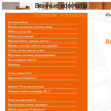
Ванные комнаты
Ванные комнаты
45
Детская мебель
Полные комплекты мебели в сборе
Мебель для кухни
Мебель для спальни
В
Мягкая мебель: диваны, кресла...
Шкафы, комоды, мебель для хранения
Столы, стулья, кресла и свет
Надувная, плетеная, нетрадиционная
Как выбирать мебель?
Контакты
Стенка Элика 02-6
Прихожая Елизавета-3
Кровать Челси двуспальная
Обувная тумба-калошница ТК-3
Новости мира мебели
Предложения наших партнеров
Шкаф-гармошка Елизавета-5