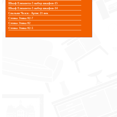
Шкаф Елизавета-5 набор шкафов-15
Шкаф Елизавета-5 набор шкафов-14
Спальня Челси - Артис 21 век
Стенка Элика 02-7
Стенка Элика 02
Стенка Элика 02-5