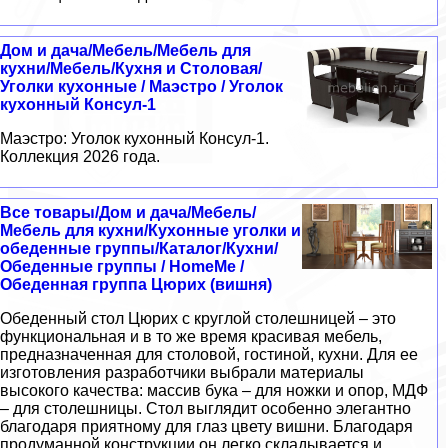
Дом и дача/Мебель/Мебель для
кухни/Мебель/Кухня и Столовая/
Уголки кухонные / Маэстро / Уголок
кухонный Консул-1
Маэстро: Уголок кухонный Консул-1.
Коллекция 2026 года.
Все товары/Дом и дача/Мебель/
Мебель для кухни/Кухонные уголки и
обеденные группы/Каталог/Кухни/
Обеденные группы / HomeMe /
Обеденная группа Цюрих (вишня)
Обеденный стол Цюрих с круглой столешницей – это
функциональная и в то же время красивая мебель,
предназначенная для столовой, гостиной, кухни. Для ее
изготовления разработчики выбрали материалы
высокого качества: массив бука – для ножки и опор, МДФ
– для столешницы. Стол выглядит особенно элегантно
благодаря приятному для глаз цвету вишни. Благодаря
продуманной конструкции он легко складывается и