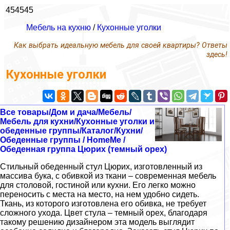
454545
Мебель на кухню
/
Кухонные уголки
Как выбрать идеальную мебель для своей квартиры? Ответы
здесь!
Кухонные уголки
Все товары/Дом и дача/Мебель/
Мебель для кухни/Кухонные уголки и
обеденные группы/Каталог/Кухни/
Обеденные группы / HomeMe /
Обеденная группа Цюрих (темный орех)
Стильный обеденный стул Цюрих, изготовленный из
массива бука, с обивкой из ткани – современная мебель
для столовой, гостиной или кухни. Его легко можно
переносить с места на место, на нем удобно сидеть.
Ткань, из которого изготовлена его обивка, не требует
сложного ухода. Цвет стула – темный орех, благодаря
такому решению дизайнером эта модель выглядит