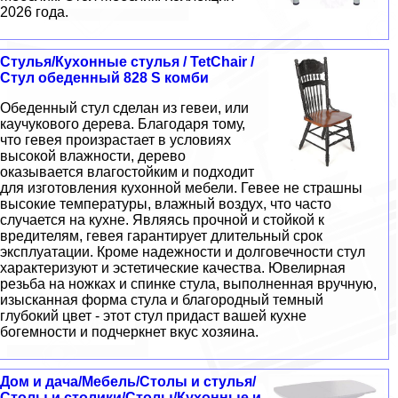
2026 года.
Стулья/Кухонные стулья / TetChair /
Стул обеденный 828 S комби
Обеденный стул сделан из гевеи, или
каучукового дерева. Благодаря тому,
что гевея произрастает в условиях
высокой влажности, дерево
оказывается влагостойким и подходит
для изготовления кухонной мебели. Гевее не страшны
высокие температуры, влажный воздух, что часто
случается на кухне. Являясь прочной и стойкой к
вредителям, гевея гарантирует длительный срок
эксплуатации. Кроме надежности и долговечности стул
характеризуют и эстетические качества. Ювелирная
резьба на ножках и спинке стула, выполненная вручную,
изысканная форма стула и благородный темный
глубокий цвет - этот стул придаст вашей кухне
богемности и подчеркнет вкус хозяина.
Дом и дача/Мебель/Столы и стулья/
Столы и столики/Столы/Кухонные и