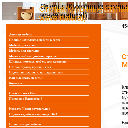
Стулья/Кухонные стулья 
Стулья/Кухонные стулья 
wave natural)
wave natural)
45
Детская мебель
Полные комплекты мебели в сборе
Мебель для кухни
Мебель для спальни
С
Мягкая мебель: диваны, кресла...
Шкафы, комоды, мебель для хранения
M
Столы, стулья, кресла и свет
Надувная, плетеная, нетрадиционная
Как выбирать мебель?
Контакты
Кл
ст
Стенка Элика 02-6
бу
Прихожая Елизавета-3
на
пр
Кровать Челси двуспальная
пр
Обувная тумба-калошница ТК-3
Бу
Новости мира мебели