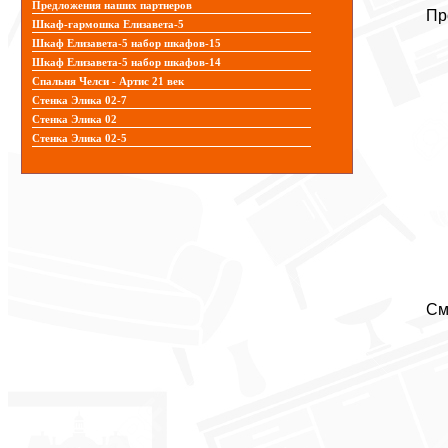
Предложения наших партнеров
Пр
Шкаф-гармошка Елизавета-5
Шкаф Елизавета-5 набор шкафов-15
Шкаф Елизавета-5 набор шкафов-14
Спальня Челси - Артис 21 век
Стенка Элика 02-7
Стенка Элика 02
Стенка Элика 02-5
См