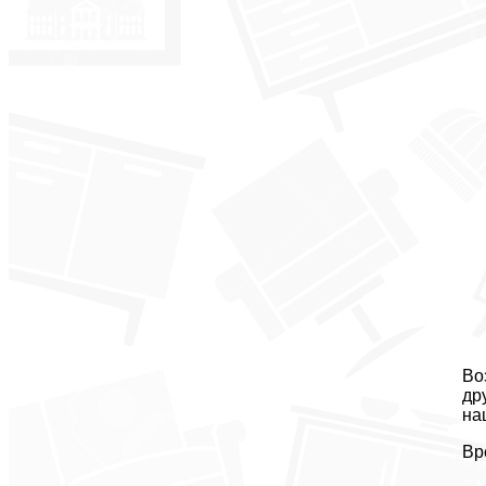
Во
др
на
Вр