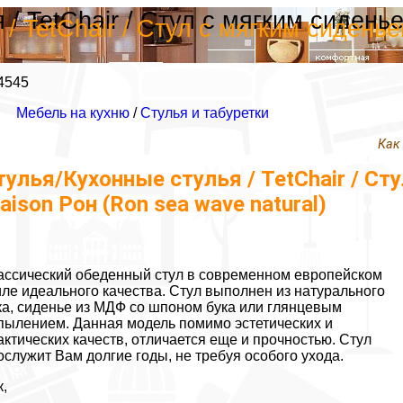
/ TetChair / Стул с мягким сидень
/ TetChair / Стул с мягким сидень
4545
Мебель на кухню
/
Стулья и табуретки
Как
тулья/Кухонные стулья / TetChair / Ст
aison Рон (Ron sea wave natural)
ассический обеденный стул в современном европейском
иле идеального качества. Стул выполнен из натурального
ка, сиденье из МДФ со шпоном бука или глянцевым
пылением. Данная модель помимо эстетических и
актических качеств, отличается еще и прочностью. Стул
ослужит Вам долгие годы, не требуя особого ухода.
к,