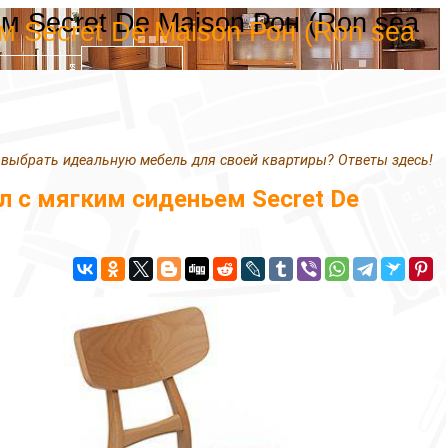
ем Secret De Maison Рон (Ron sea
ем Secret De Maison Рон (Ron sea
 выбрать идеальную мебель для своей квартиры? Ответы здесь!
ул с мягким сиденьем Secret De